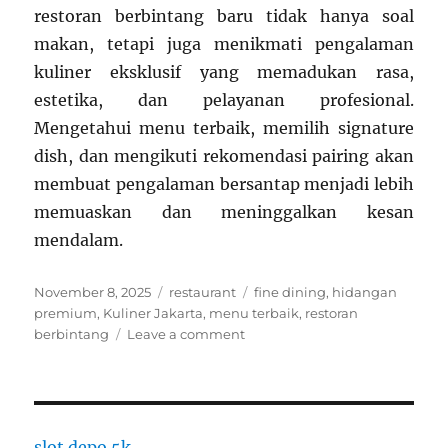
restoran berbintang baru tidak hanya soal
makan, tetapi juga menikmati pengalaman
kuliner eksklusif yang memadukan rasa,
estetika, dan pelayanan profesional.
Mengetahui menu terbaik, memilih signature
dish, dan mengikuti rekomendasi pairing akan
membuat pengalaman bersantap menjadi lebih
memuaskan dan meninggalkan kesan
mendalam.
Posted
Categories
Tags
November 8, 2025
restaurant
fine dining
,
hidangan
on
premium
,
Kuliner Jakarta
,
menu terbaik
,
restoran
on
berbintang
Leave a comment
Makanan
Terenak
di
Restoran
Berbintang
slot depo 5k