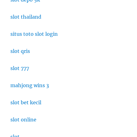
Baru
di
slot thailand
Jakarta
situs toto slot login
slot qris
slot 777
mahjong wins 3
slot bet kecil
slot online
slot