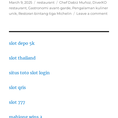
Posted
Categories
Tags
March 9, 2025
restaurant
Chef Dabiz Muñoz
,
DiverXO
on
restaurant
,
Gastronomi avant-garde
,
Pengalaman kuliner
on
unik
,
Restoran bintang tiga Michelin
Leave a comment
Diver
Resto
Avant
Garde
deng
slot depo 5k
Peng
Kulin
slot thailand
Unik
situs toto slot login
slot qris
slot 777
mahjong wins 3