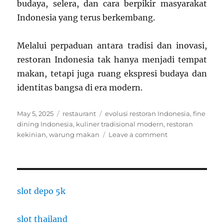
budaya, selera, dan cara berpikir masyarakat
Indonesia yang terus berkembang.
Melalui perpaduan antara tradisi dan inovasi,
restoran Indonesia tak hanya menjadi tempat
makan, tetapi juga ruang ekspresi budaya dan
identitas bangsa di era modern.
Posted
Categories
Tags
May 5, 2025
restaurant
evolusi restoran Indonesia
,
fine
on
dining Indonesia
,
kuliner tradisional modern
,
restoran
on
kekinian
,
warung makan
Leave a comment
Dari
Warung
ke
Fine
Dining:
slot depo 5k
Evolusi
Restoran
slot thailand
Indonesia