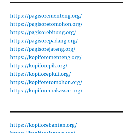
https://pagisorementeng.org/
https://pagisoretomohon.org/
https://pagisorebitung.org/
https://pagisorepadang.org/
https://pagisorejateng.org/
https://kopiforementeng.org/
https://kopiforepik.org/
https://kopiforepluit.org/
https://kopiforetomohon.org/
https://kopiforemakassar.org/
https://kopiforebanten.org/