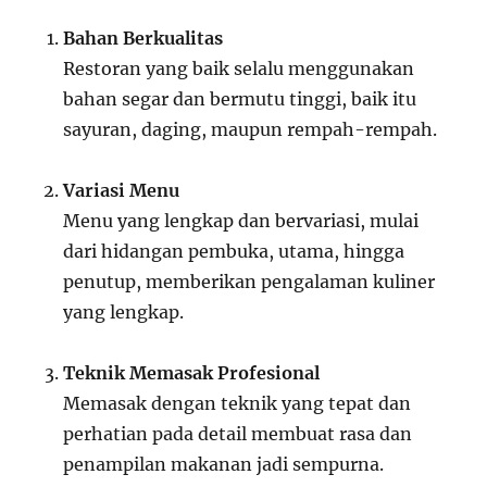
Bahan Berkualitas
Restoran yang baik selalu menggunakan
bahan segar dan bermutu tinggi, baik itu
sayuran, daging, maupun rempah-rempah.
Variasi Menu
Menu yang lengkap dan bervariasi, mulai
dari hidangan pembuka, utama, hingga
penutup, memberikan pengalaman kuliner
yang lengkap.
Teknik Memasak Profesional
Memasak dengan teknik yang tepat dan
perhatian pada detail membuat rasa dan
penampilan makanan jadi sempurna.