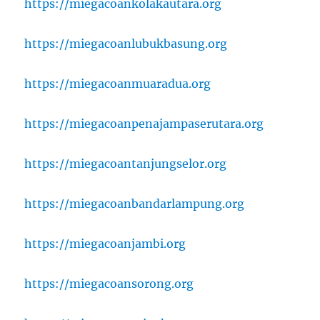
https://miegacoankolakautara.org
https://miegacoanlubukbasung.org
https://miegacoanmuaradua.org
https://miegacoanpenajampaserutara.org
https://miegacoantanjungselor.org
https://miegacoanbandarlampung.org
https://miegacoanjambi.org
https://miegacoansorong.org