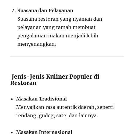
Suasana dan Pelayanan
Suasana restoran yang nyaman dan
pelayanan yang ramah membuat
pengalaman makan menjadi lebih
menyenangkan.
Jenis-Jenis Kuliner Populer di
Restoran
Masakan Tradisional
Menyajikan rasa autentik daerah, seperti
rendang, gudeg, sate, dan lainnya.
Masakan Internasional