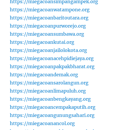
https://miegacoansimpangampek.org
https://miegacoanwatampone.org
https://miegacoanbaritoutara.org
https://miegacoanpurworejo.org
https://miegacoansumbawa.org
https://miegacoankutai.org
https://miegacoanjailolokota.org
https://miegacoanacehpidiejaya.org
https://miegacoanpakpakbharat.org
https://miegacoandemak.org
https://miegacoansarolangun.org
https://miegacoanlimapuluh.org
https://miegacoanbengkayang.org
https://miegacoancempakaputih.org
https://miegacoangunungsahari.org
https://miegacoanancol.org