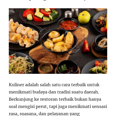
Kuliner adalah salah satu cara terbaik untuk
menikmati budaya dan tradisi suatu daerah.
Berkunjung ke restoran terbaik bukan hanya
soal mengisi perut, tapi juga menikmati sensasi
rasa, suasana, dan pelayanan yang