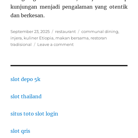
kunjungan menjadi pengalaman yang otentik
dan berkesan.
Posted
Categories
Tags
September 23, 2025
restaurant
communal dining
,
on
injera
,
kuliner Etiopia
,
makan bersama
,
restoran
on
tradisional
Leave a comment
Restoran
Tradisional
Etiopia
dengan
Konsep
slot depo 5k
Makan
Bersama
slot thailand
situs toto slot login
slot qris