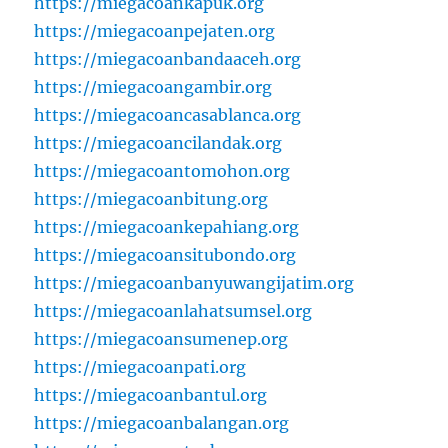
https://miegacoankapuk.org
https://miegacoanpejaten.org
https://miegacoanbandaaceh.org
https://miegacoangambir.org
https://miegacoancasablanca.org
https://miegacoancilandak.org
https://miegacoantomohon.org
https://miegacoanbitung.org
https://miegacoankepahiang.org
https://miegacoansitubondo.org
https://miegacoanbanyuwangijatim.org
https://miegacoanlahatsumsel.org
https://miegacoansumenep.org
https://miegacoanpati.org
https://miegacoanbantul.org
https://miegacoanbalangan.org