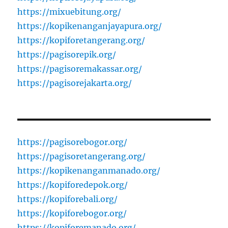
https://mixuebitung.org/
https://kopikenanganjayapura.org/
https://kopiforetangerang.org/
https://pagisorepik.org/
https://pagisoremakassar.org/
https://pagisorejakarta.org/
https://pagisorebogor.org/
https://pagisoretangerang.org/
https://kopikenanganmanado.org/
https://kopiforedepok.org/
https://kopiforebali.org/
https://kopiforebogor.org/
https://kopiforemanado.org/