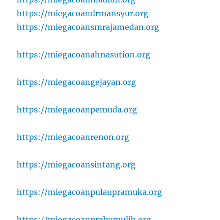
https://miegacoandrmansyur.org
https://miegacoansmrajamedan.org
https://miegacoanahnasution.org
https://miegacoangejayan.org
https://miegacoanpemuda.org
https://miegacoanrenon.org
https://miegacoansintang.org
https://miegacoanpulaupramuka.org
https://miegacoanprabumulih.org