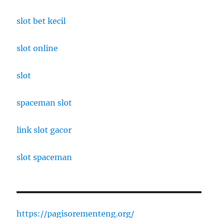
slot bet kecil
slot online
slot
spaceman slot
link slot gacor
slot spaceman
https://pagisorementeng.org/