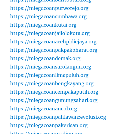
https://miegacoanpurworejo.org
https://miegacoansumbawa.org
https://miegacoankutai.org
https://miegacoanjailolokota.org
https://miegacoanacehpidiejaya.org
https://miegacoanpakpakbharat.org
https://miegacoandemak.org
https://miegacoansarolangun.org
https://miegacoanlimapuluh.org
https://miegacoanbengkayang.org
https://miegacoancempakaputih.org
https://miegacoangunungsahari.org
https://miegacoanancol.org
https://miegacoanpahlawanrevolusi.org
https://miegacoanpakerisan.org
https://miegacoanmadiun.org