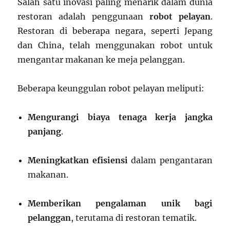
Salah satu inovasi paling menarik dalam dunia
restoran adalah penggunaan
robot pelayan
.
Restoran di beberapa negara, seperti Jepang
dan China, telah menggunakan robot untuk
mengantar makanan ke meja pelanggan.
Beberapa keunggulan robot pelayan meliputi:
Mengurangi biaya tenaga kerja jangka
panjang
.
Meningkatkan efisiensi
dalam pengantaran
makanan.
Memberikan pengalaman unik bagi
pelanggan
, terutama di restoran tematik.