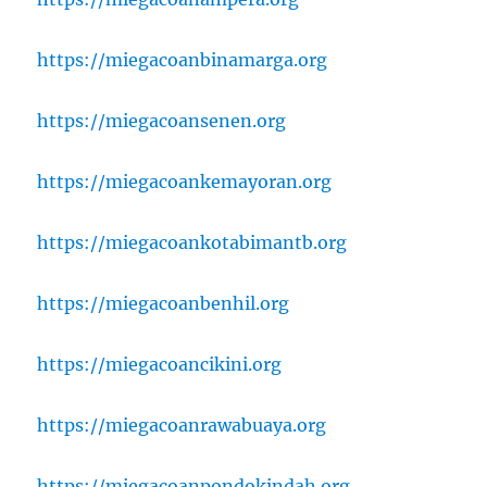
https://miegacoanbinamarga.org
https://miegacoansenen.org
https://miegacoankemayoran.org
https://miegacoankotabimantb.org
https://miegacoanbenhil.org
https://miegacoancikini.org
https://miegacoanrawabuaya.org
https://miegacoanpondokindah.org