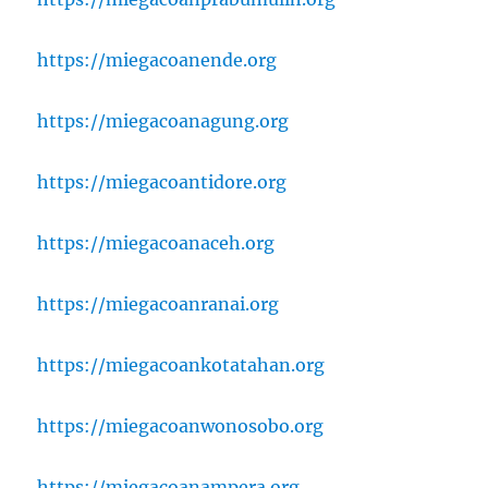
https://miegacoanende.org
https://miegacoanagung.org
https://miegacoantidore.org
https://miegacoanaceh.org
https://miegacoanranai.org
https://miegacoankotatahan.org
https://miegacoanwonosobo.org
https://miegacoanampera.org