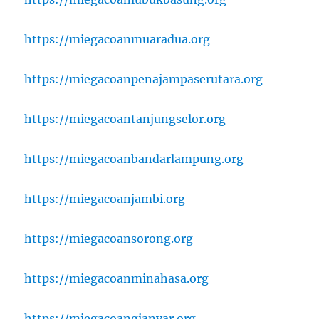
https://miegacoanmuaradua.org
https://miegacoanpenajampaserutara.org
https://miegacoantanjungselor.org
https://miegacoanbandarlampung.org
https://miegacoanjambi.org
https://miegacoansorong.org
https://miegacoanminahasa.org
https://miegacoangianyar.org