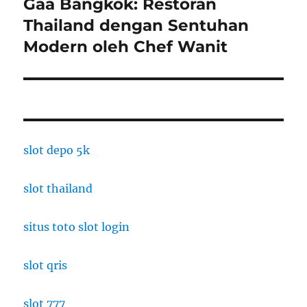
Gaa Bangkok: Restoran
Next
post:
Thailand dengan Sentuhan
Modern oleh Chef Wanit
slot depo 5k
slot thailand
situs toto slot login
slot qris
slot 777