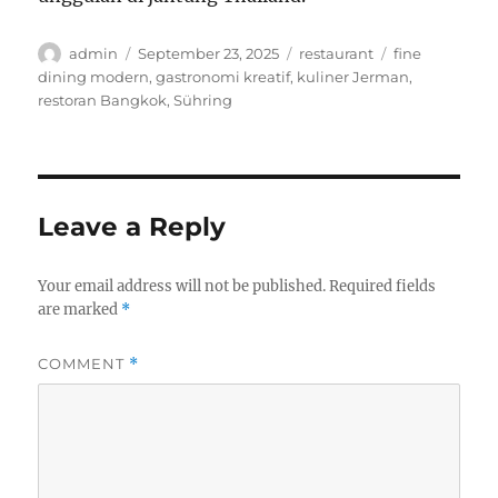
Author
Posted
Categories
Tags
admin
September 23, 2025
restaurant
fine
on
dining modern
,
gastronomi kreatif
,
kuliner Jerman
,
restoran Bangkok
,
Sühring
Leave a Reply
Your email address will not be published.
Required fields
are marked
*
COMMENT
*