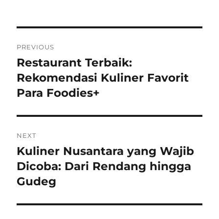
Post
PREVIOUS
navigation
Restaurant Terbaik:
Previous
post:
Rekomendasi Kuliner Favorit
Para Foodies+
NEXT
Kuliner Nusantara yang Wajib
Next
post:
Dicoba: Dari Rendang hingga
Gudeg