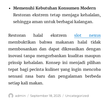
Memenuhi Kebutuhan Konsumen Modern
Restoran ekstrem tetap menjaga kehalalan,
sehingga aman untuk berbagai kalangan.
Restoran halal ekstrem
slot nexus
membuktikan bahwa makanan halal tidak
membosankan dan dapat dikreasikan dengan
inovasi tanpa mengorbankan kualitas maupun
prinsip kehalalan. Konsep ini menjadi pilihan
tepat bagi pecinta kuliner yang ingin mencoba
sensasi rasa baru dan pengalaman berbeda
setiap kali makan.
Author
Posted
Categories
admin
September 18, 2025
Uncategorized
on