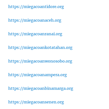
https://miegacoantidore.org
https://miegacoanaceh.org
https://miegacoanranai.org
https://miegacoankotatahan.org
https://miegacoanwonosobo.org
https://miegacoanampera.org
https://miegacoanbinamarga.org
https://miegacoansenen.org