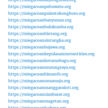
https://miegacoanpohuwato.org
https://miegacoanpulautokongboro.org
https://miegacoanbanyumas.org
https://miegacoanbulukumba.org
https://miegacoanbintang.org
https://miegacoansintangka.org
https://miegacoanbajawa.org
https://miegacoankepulauanmerantiriau.org
https://miegacoankotamobagu.org
https://miegacoanmurungraya.org
https://miegacoanbimantb.org
https://miegacoannmamuju.org
https://miegacoanmanggaraintt.org
https://miegacoanniasbarat.org
https://miegacoanmagetan.org
https://miegacoanbadung.org