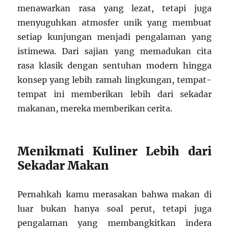
menawarkan rasa yang lezat, tetapi juga
menyuguhkan atmosfer unik yang membuat
setiap kunjungan menjadi pengalaman yang
istimewa. Dari sajian yang memadukan cita
rasa klasik dengan sentuhan modern hingga
konsep yang lebih ramah lingkungan, tempat-
tempat ini memberikan lebih dari sekadar
makanan, mereka memberikan cerita.
Menikmati Kuliner Lebih dari
Sekadar Makan
Pernahkah kamu merasakan bahwa makan di
luar bukan hanya soal perut, tetapi juga
pengalaman yang membangkitkan indera