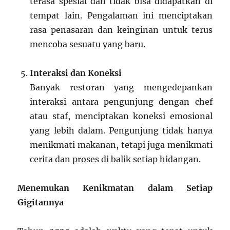
terasa spesial dan tidak bisa didapatkan di
tempat lain. Pengalaman ini menciptakan
rasa penasaran dan keinginan untuk terus
mencoba sesuatu yang baru.
Interaksi dan Koneksi
Banyak restoran yang mengedepankan
interaksi antara pengunjung dengan chef
atau staf, menciptakan koneksi emosional
yang lebih dalam. Pengunjung tidak hanya
menikmati makanan, tetapi juga menikmati
cerita dan proses di balik setiap hidangan.
Menemukan Kenikmatan dalam Setiap
Gigitannya