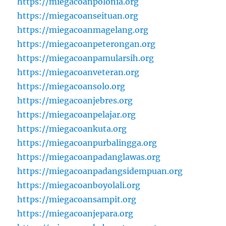
https://miegacoanpolonia.org
https://miegacoanseituan.org
https://miegacoanmagelang.org
https://miegacoanpeterongan.org
https://miegacoanpamularsih.org
https://miegacoanveteran.org
https://miegacoansolo.org
https://miegacoanjebres.org
https://miegacoanpelajar.org
https://miegacoankuta.org
https://miegacoanpurbalingga.org
https://miegacoanpadanglawas.org
https://miegacoanpadangsidempuan.org
https://miegacoanboyolali.org
https://miegacoansampit.org
https://miegacoanjepara.org