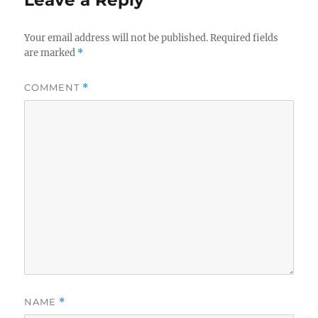
Leave a Reply
Your email address will not be published.
Required fields
are marked
*
COMMENT
*
NAME
*