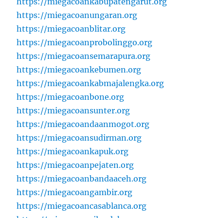
https://miegacoankabupatengarut.org
https://miegacoanungaran.org
https://miegacoanblitar.org
https://miegacoanprobolinggo.org
https://miegacoansemarapura.org
https://miegacoankebumen.org
https://miegacoankabmajalengka.org
https://miegacoanbone.org
https://miegacoansunter.org
https://miegacoandaanmogot.org
https://miegacoansudirman.org
https://miegacoankapuk.org
https://miegacoanpejaten.org
https://miegacoanbandaaceh.org
https://miegacoangambir.org
https://miegacoancasablanca.org