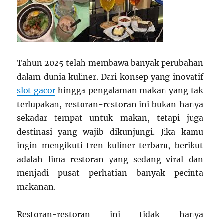
Tahun 2025 telah membawa banyak perubahan
dalam dunia kuliner. Dari konsep yang inovatif
slot gacor
hingga pengalaman makan yang tak
terlupakan, restoran-restoran ini bukan hanya
sekadar tempat untuk makan, tetapi juga
destinasi yang wajib dikunjungi. Jika kamu
ingin mengikuti tren kuliner terbaru, berikut
adalah lima restoran yang sedang viral dan
menjadi pusat perhatian banyak pecinta
makanan.
Restoran-restoran ini tidak hanya