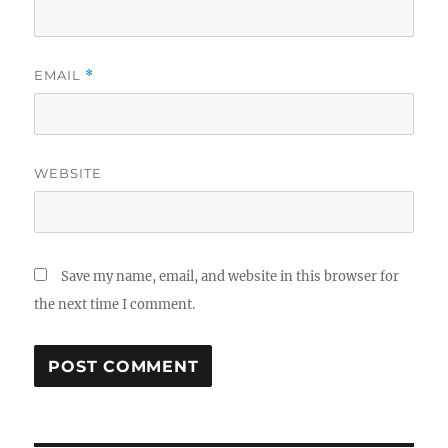
EMAIL
*
WEBSITE
Save my name, email, and website in this browser for
the next time I comment.