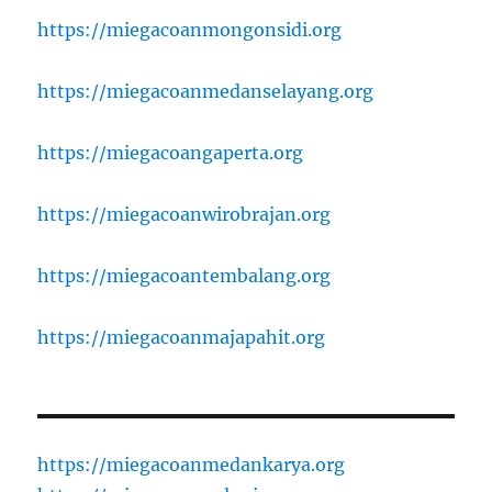
https://miegacoanmongonsidi.org
https://miegacoanmedanselayang.org
https://miegacoangaperta.org
https://miegacoanwirobrajan.org
https://miegacoantembalang.org
https://miegacoanmajapahit.org
https://miegacoanmedankarya.org