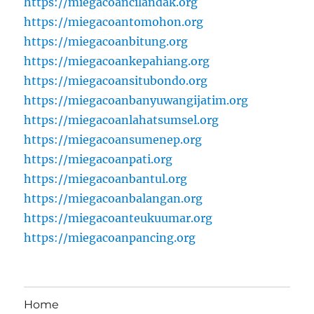
https://miegacoancilandak.org
https://miegacoantomohon.org
https://miegacoanbitung.org
https://miegacoankepahiang.org
https://miegacoansitubondo.org
https://miegacoanbanyuwangijatim.org
https://miegacoanlahatsumsel.org
https://miegacoansumenep.org
https://miegacoanpati.org
https://miegacoanbantul.org
https://miegacoanbalangan.org
https://miegacoanteukuumar.org
https://miegacoanpancing.org
Home