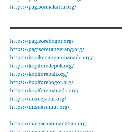
https://pagisorejakarta.org/
https://pagisorebogor.org/
https://pagisoretangerang.org/
https://kopikenanganmanado.org/
https://kopiforedepok.org/
https://kopiforebali.org/
https://kopiforebogor.org/
https://kopiforemanado.org/
https://mixuejabar.org/
https://mixuesumut.org/
https://miegacoanmanahan.org
https://miegacoankayongutara.org