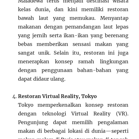
Maladewa terus menjadi destinasi wisata
kelas dunia, dan kini memiliki restoran
bawah laut yang memukau. Menyantap
makanan dengan pemandangan laut lepas
yang jernih serta ikan-ikan yang berenang
bebas memberikan sensasi makan yang
sangat unik. Selain itu, restoran ini juga
menerapkan konsep ramah lingkungan
dengan penggunaan bahan-bahan yang
dapat didaur ulang.
Restoran Virtual Reality, Tokyo
Tokyo memperkenalkan konsep restoran
dengan teknologi Virtual Reality (VR).
Pengunjung dapat memilih pengalaman
makan di berbagai lokasi di dunia—seperti