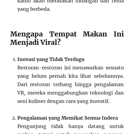
kamu akan merasakan hidangan dan tema
yang berbeda.
Mengapa Tempat Makan Ini
Menjadi Viral?
Inovasi yang Tidak Terduga
Restoran-restoran ini menawarkan sesuatu
yang belum pernah kita lihat sebelumnya.
Dari restoran terbang hingga pengalaman
VR, mereka menggabungkan teknologi dan
seni kuliner dengan cara yang inovatif.
Pengalaman yang Memikat Semua Indera
Pengunjung tidak hanya datang untuk