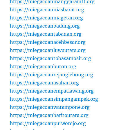
https://miegacoanmanggaraintt.org
https://miegacoanniasbarat.org
https://miegacoanmagetan.org
https://miegacoanbadung.org
https://miegacoantabanan.org
https://miegacoanacehbesar.org
https://miegacoanluwuutara.org
https://miegacoantobasamosir.org
https://miegacoanbuton.org
https://miegacoanrejanglebong.org
https://miegacoanasahan.org
https://miegacoanempatlawang.org
https://miegacoansimpangampek.org
https://miegacoanwatampone.org
https://miegacoanbaritoutara.org
https://miegacoanpurworejo.org