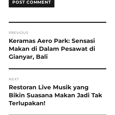
Post
PREVIOUS
navigation
Keramas Aero Park: Sensasi
Previous
post:
Makan di Dalam Pesawat di
Gianyar, Bali
NEXT
Restoran Live Musik yang
Next
post:
Bikin Suasana Makan Jadi Tak
Terlupakan!