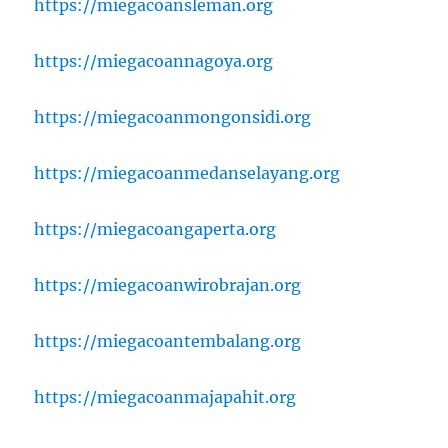
https://miegacoansleman.org
https://miegacoannagoya.org
https://miegacoanmongonsidi.org
https://miegacoanmedanselayang.org
https://miegacoangaperta.org
https://miegacoanwirobrajan.org
https://miegacoantembalang.org
https://miegacoanmajapahit.org