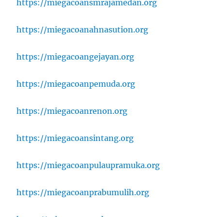
https://miegacoansmrajamedan.org
https://miegacoanahnasution.org
https://miegacoangejayan.org
https://miegacoanpemuda.org
https://miegacoanrenon.org
https://miegacoansintang.org
https://miegacoanpulaupramuka.org
https://miegacoanprabumulih.org