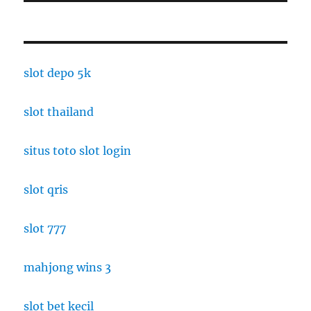
slot depo 5k
slot thailand
situs toto slot login
slot qris
slot 777
mahjong wins 3
slot bet kecil