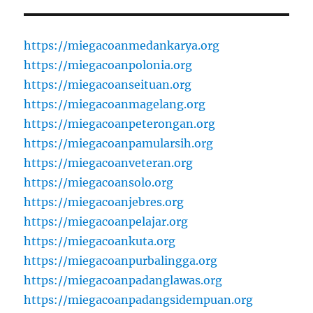
https://miegacoanmedankarya.org
https://miegacoanpolonia.org
https://miegacoanseituan.org
https://miegacoanmagelang.org
https://miegacoanpeterongan.org
https://miegacoanpamularsih.org
https://miegacoanveteran.org
https://miegacoansolo.org
https://miegacoanjebres.org
https://miegacoanpelajar.org
https://miegacoankuta.org
https://miegacoanpurbalingga.org
https://miegacoanpadanglawas.org
https://miegacoanpadangsidempuan.org