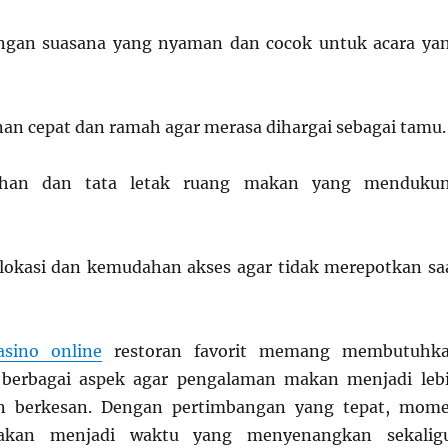
engan suasana yang nyaman dan cocok untuk acara ya
nan cepat dan ramah agar merasa dihargai sebagai tamu.
sihan dan tata letak ruang makan yang menduku
lokasi dan kemudahan akses agar tidak merepotkan sa
asino online
restoran favorit memang membutuhk
 berbagai aspek agar pengalaman makan menjadi leb
 berkesan. Dengan pertimbangan yang tepat, mom
akan menjadi waktu yang menyenangkan sekalig