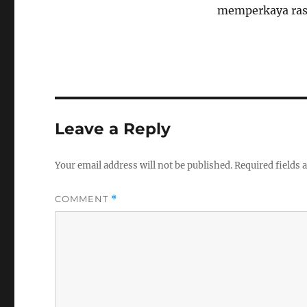
memperkaya rasa
Leave a Reply
Your email address will not be published.
Required fields
COMMENT
*