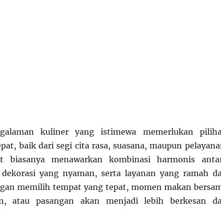
galaman kuliner yang istimewa memerlukan pilih
pat, baik dari segi cita rasa, suasana, maupun pelayana
rit biasanya menawarkan kombinasi harmonis anta
 dekorasi yang nyaman, serta layanan yang ramah d
engan memilih tempat yang tepat, momen makan bersa
an, atau pasangan akan menjadi lebih berkesan d