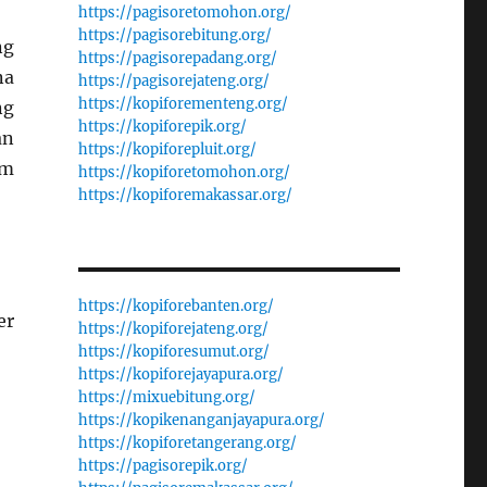
https://pagisoretomohon.org/
https://pagisorebitung.org/
ng
https://pagisorepadang.org/
na
https://pagisorejateng.org/
https://kopiforementeng.org/
ng
https://kopiforepik.org/
an
https://kopiforepluit.org/
am
https://kopiforetomohon.org/
https://kopiforemakassar.org/
https://kopiforebanten.org/
er
https://kopiforejateng.org/
https://kopiforesumut.org/
https://kopiforejayapura.org/
https://mixuebitung.org/
https://kopikenanganjayapura.org/
https://kopiforetangerang.org/
https://pagisorepik.org/