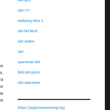
slot qris
slot 777
mahjong wins 3
slot bet kecil
slot online
slot
spaceman slot
an
n.
link slot gacor
ra
slot spaceman
an
ma
an
https://pagisorementeng.org/