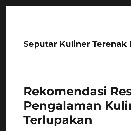
Seputar Kuliner Terenak 
Rekomendasi Rest
Pengalaman Kuli
Terlupakan