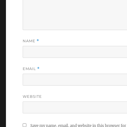
NAME
*
EMAIL
*
WEBSITE
Save my name, email, and website in this browser for