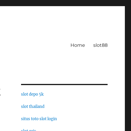
Home
slot88
k
slot depo 5k
slot thailand
situs toto slot login