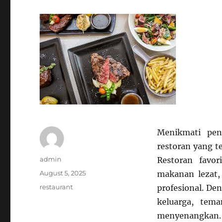
Menikmati pen
restoran yang te
Author
admin
Restoran favo
Posted
August 5, 2025
makanan lezat,
on
Categories
restaurant
profesional. D
keluarga, tem
menyenangkan.