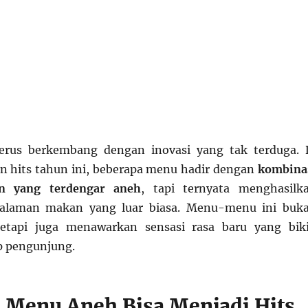
terus berkembang dengan inovasi yang tak terduga. 
an hits tahun ini, beberapa menu hadir dengan
kombina
n yang terdengar aneh
, tapi ternyata menghasilk
laman makan yang luar biasa. Menu-menu ini buk
tetapi juga menawarkan sensasi rasa baru yang bik
p pengunjung.
Menu Aneh Bisa Menjadi Hits