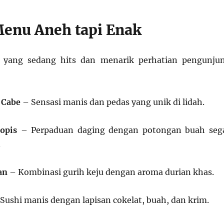
enu Aneh tapi Enak
 yang sedang hits dan menarik perhatian pengunju
 Cabe
– Sensasi manis dan pedas yang unik di lidah.
opis
– Perpaduan daging dengan potongan buah seg
.
an
– Kombinasi gurih keju dengan aroma durian khas.
Sushi manis dengan lapisan cokelat, buah, dan krim.