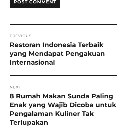
Post
PREVIOUS
navigation
Restoran Indonesia Terbaik
Previous
post:
yang Mendapat Pengakuan
Internasional
NEXT
8 Rumah Makan Sunda Paling
Next
post:
Enak yang Wajib Dicoba untuk
Pengalaman Kuliner Tak
Terlupakan