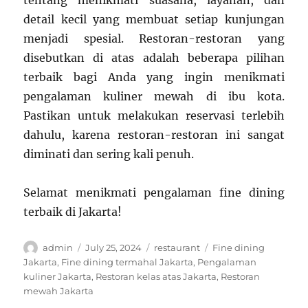
detail kecil yang membuat setiap kunjungan
menjadi spesial. Restoran-restoran yang
disebutkan di atas adalah beberapa pilihan
terbaik bagi Anda yang ingin menikmati
pengalaman kuliner mewah di ibu kota.
Pastikan untuk melakukan reservasi terlebih
dahulu, karena restoran-restoran ini sangat
diminati dan sering kali penuh.
Selamat menikmati pengalaman fine dining
terbaik di Jakarta!
Author
Posted
Categories
Tags
admin
July 25, 2024
restaurant
Fine dining
on
Jakarta
,
Fine dining termahal Jakarta
,
Pengalaman
kuliner Jakarta
,
Restoran kelas atas Jakarta
,
Restoran
mewah Jakarta