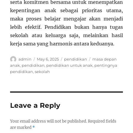
serta komitmen bersama untuk menempatkan
kepentingan anak sebagai prioritas utama,
maka proses belajar mengajar akan menjadi
lebih efektif. Pendidikan bukan hanya tugas
sekolah atau keluarga saja, melainkan hasil
kerja sama yang harmonis antara keduanya.
Author
Posted
Categories
Tags
admin
May 6, 2025
pendidikan
masa depan
on
anak
,
pendidikan
,
pendidikan untuk anak
,
pentingnya
pendidikan
,
sekolah
Leave a Reply
Your email address will not be published.
Required fields
are marked
*