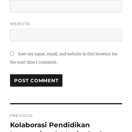
WEBSITE
Save my name, email, and website in this browser for
the next time I comment.
Post
PREVIOUS
navigation
Kolaborasi Pendidikan
Previous