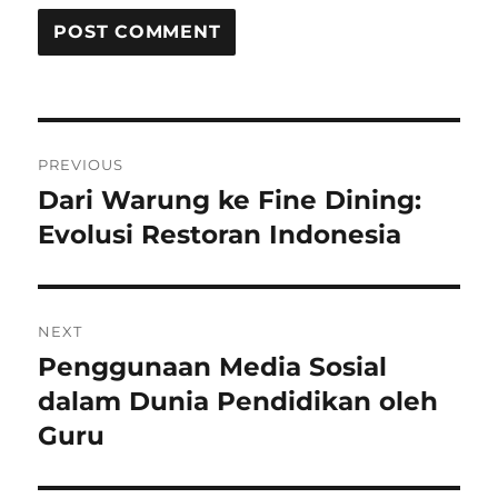
Post
PREVIOUS
navigation
Dari Warung ke Fine Dining:
Previous
post:
Evolusi Restoran Indonesia
NEXT
Penggunaan Media Sosial
Next
post:
dalam Dunia Pendidikan oleh
Guru