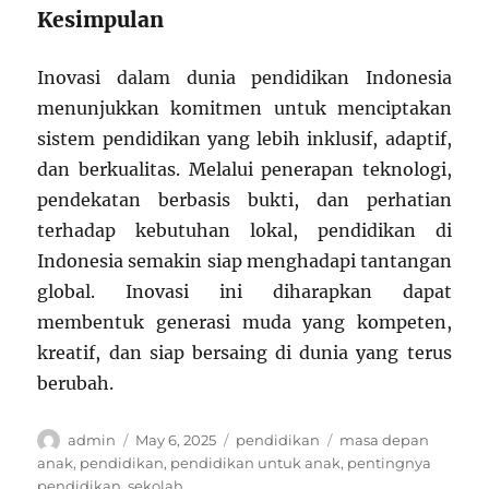
Kesimpulan
Inovasi dalam dunia pendidikan Indonesia
menunjukkan komitmen untuk menciptakan
sistem pendidikan yang lebih inklusif, adaptif,
dan berkualitas. Melalui penerapan teknologi,
pendekatan berbasis bukti, dan perhatian
terhadap kebutuhan lokal, pendidikan di
Indonesia semakin siap menghadapi tantangan
global. Inovasi ini diharapkan dapat
membentuk generasi muda yang kompeten,
kreatif, dan siap bersaing di dunia yang terus
berubah.
Author
Posted
Categories
Tags
admin
May 6, 2025
pendidikan
masa depan
on
anak
,
pendidikan
,
pendidikan untuk anak
,
pentingnya
pendidikan
,
sekolah