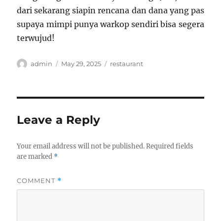
dari sekarang siapin rencana dan dana yang pas
supaya mimpi punya warkop sendiri bisa segera
terwujud!
Author
Posted
Categories
admin
May 29, 2025
restaurant
on
Leave a Reply
Your email address will not be published.
Required fields
are marked
*
COMMENT
*