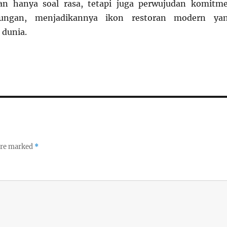
n hanya soal rasa, tetapi juga perwujudan komitm
kungan, menjadikannya ikon restoran modern ya
 dunia.
 are marked
*