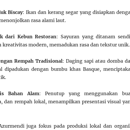
luk Biscay
: Ikan dan kerang segar yang disiapkan deng
 menonjolkan rasa alami laut.
k dari Kebun Restoran
: Sayuran yang ditanam sendi
n kreativitas modern, memadukan rasa dan tekstur unik.
engan Rempah Tradisional
: Daging sapi atau domba da
al dipadukan dengan bumbu khas Basque, menciptak
ik.
sis Bahan Alam
: Penutup yang menggunakan bu
 dan rempah lokal, menampilkan presentasi visual ya
Azurmendi juga fokus pada produksi lokal dan organi