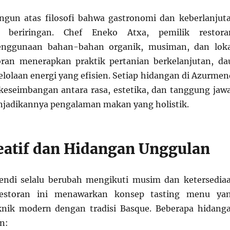
ngun atas filosofi bahwa gastronomi dan keberlanjut
n beriringan. Chef Eneko Atxa, pemilik restora
nggunaan bahan-bahan organik, musiman, dan loka
toran menerapkan praktik pertanian berkelanjutan, da
elolaan energi yang efisien. Setiap hidangan di Azurmen
eseimbangan antara rasa, estetika, dan tanggung jaw
njadikannya pengalaman makan yang holistik.
atif dan Hidangan Unggulan
ndi selalu berubah mengikuti musim dan ketersedia
Restoran ini menawarkan konsep tasting menu ya
ik modern dengan tradisi Basque. Beberapa hidang
in: