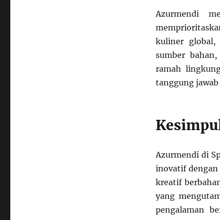
Azurmendi me
memprioritask
kuliner globa
sumber bahan,
ramah lingkung
tanggung jawab 
Kesimpu
Azurmendi di S
inovatif dengan
kreatif berbaha
yang mengutam
pengalaman ber