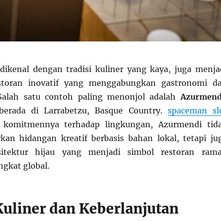
 dikenal dengan tradisi kuliner yang kaya, juga menja
storan inovatif yang menggabungkan gastronomi d
 Salah satu contoh paling menonjol adalah
Azurmend
berada di Larrabetzu, Basque Country.
spaceman sl
a komitmennya terhadap lingkungan, Azurmendi tid
an hidangan kreatif berbasis bahan lokal, tetapi ju
itektur hijau yang menjadi simbol restoran ram
ngkat global.
Kuliner dan Keberlanjutan