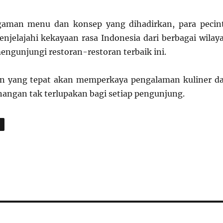
aman menu dan konsep yang dihadirkan, para pecin
enjelajahi kekayaan rasa Indonesia dari berbagai wilay
ngunjungi restoran-restoran terbaik ini.
an yang tepat akan memperkaya pengalaman kuliner d
ngan tak terlupakan bagi setiap pengunjung.