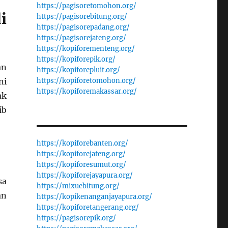
https://pagisoretomohon.org/
i
https://pagisorebitung.org/
https://pagisorepadang.org/
https://pagisorejateng.org/
https://kopiforementeng.org/
https://kopiforepik.org/
an
https://kopiforepluit.org/
ni
https://kopiforetomohon.org/
https://kopiforemakassar.org/
ak
ib
https://kopiforebanten.org/
https://kopiforejateng.org/
https://kopiforesumut.org/
https://kopiforejayapura.org/
sa
https://mixuebitung.org/
an
https://kopikenanganjayapura.org/
https://kopiforetangerang.org/
https://pagisorepik.org/