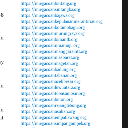
https://miegacoanbintang.org
https://miegacoansintangka.org
ng
https://miegacoanbajawa.org
https://miegacoankepulauanmerantiriau.org
https://miegacoankotamobagu.org
https://miegacoanmurungraya.org
an
https://miegacoanbimantb.org
https://miegacoannmamuju.org
https://miegacoanmanggaraintt.org
https://miegacoanniasbarat.org
ky
https://miegacoanmagetan.org
https://miegacoanbadung.org
https://miegacoantabanan.org
https://miegacoanacehbesar.org
an
https://miegacoanluwuutara.org
https://miegacoantobasamosir.org
https://miegacoanbuton.org
https://miegacoanrejanglebong.org
an
https://miegacoanasahan.org
at
https://miegacoanempatlawang.org
https://miegacoansimpangampek.org