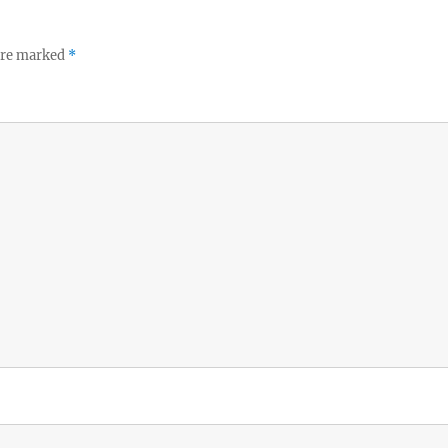
 are marked
*