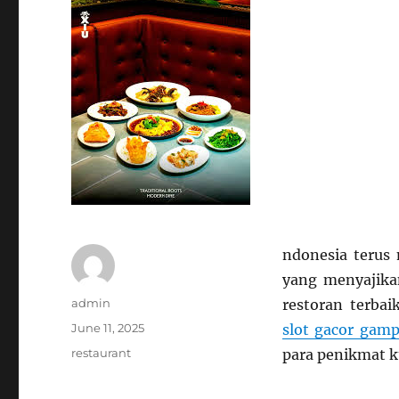
ndonesia terus 
yang menyajikan
Author
admin
restoran terba
Posted
June 11, 2025
slot gacor ga
on
Categories
restaurant
para penikmat ku