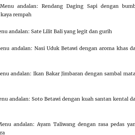
enu andalan: Rendang Daging Sapi dengan bum
g kaya rempah
u andalan: Sate Lilit Bali yang legit dan gurih
nu andalan: Nasi Uduk Betawi dengan aroma khas d
nu andalan: Ikan Bakar Jimbaran dengan sambal mat
nu andalan: Soto Betawi dengan kuah santan kental d
nu andalan: Ayam Taliwang dengan rasa pedas ya
ra